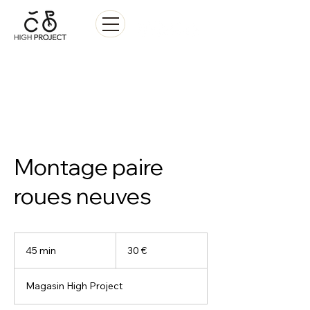
Vente • Réparation • Location
Montage paire
roues neuves
30
euros
45 min
4
30 €
5
m
Magasin High Project
i
n