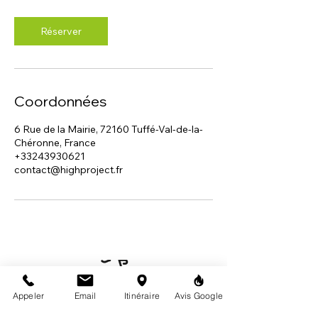
Réserver
Coordonnées
6 Rue de la Mairie, 72160 Tuffé-Val-de-la-
Chéronne, France
+33243930621
contact@highproject.fr
Appeler
Email
Itinéraire
Avis Google
mardi au samedi
10h00 -12h30 / 14h00 -18h30