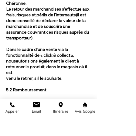
Chéronne.
Le retour des marchandises s'effectue aux
frais, risques et périls de l'internaute(il est
donc conseillé de déclarer la valeur de la
marchandise et de souscrire une
assurance couvrant ces risques auprès du
transporteur).
Dans le cadre d’une vente via la
fonctionnalité de « click & collect »,
nousautoris ons également le client à
retourner le produit, dans le magasin où il
est
venu le retirer, s’il le souhaite.
5.2 Remboursement
Toute demande de remboursement ne
pourra être prise en compte qu'après
Appeler
Email
Itinéraire
Avis Google
l'arrivée des produits retournés chez
highproject.fr. Tout produit endommagé,
incomplet, absent ne sera ni échangé, ni
remboursé. Le remboursement de la
commande (produit + frais de transport)