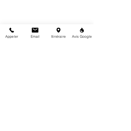
Appeler
Email
Itinéraire
Avis Google
mardi au samedi
10h00 -12h30 / 14h00 -18h30
6 rue de la Mairie, 72160 Tuffé-Val-de-la-Chéronne
02 43 93 06 21
contact@highproject.fr
Politique de confidentialité
Mentions légales
CGV
© 2024 High Project