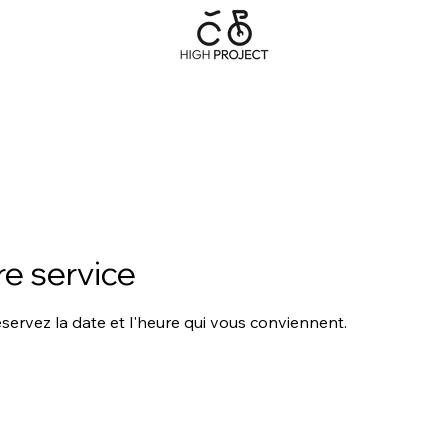
Vente • Réparation • Location
VENTE
ENTRETIEN/REPARATION
BOUTIQUE EN LIGNE
QUI SOMMES-NO
e service
éservez la date et l'heure qui vous conviennent.