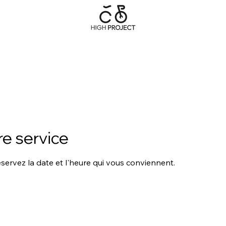
Vente • Réparation • Location
VENTE
ENTRETIEN/REPARATION
BOUTIQUE EN LIGNE
QUI SOMMES-NO
e service
éservez la date et l'heure qui vous conviennent.