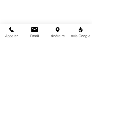
Appeler
Email
Itinéraire
Avis Google
mardi au samedi
10h00 -12h30 / 14h00 -18h30
6 rue de la Mairie, 72160 Tuffé-Val-de-la-Chéronne
02 43 93 06 21
contact@highproject.fr
Politique de confidentialité
Mentions légales
CGV
© 2024 High Project