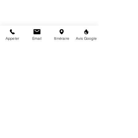
Appeler
Email
Itinéraire
Avis Google
martes a viernes
10:00 - 12:30 / 14:00 - 18:30
6 rue de la Mairie, 72160 Tuffé-Val-de-la-Chéronne
02 43 93 06 21
contacto@highproject.fr
política de privacidad
Avisos legales
Términos
y
condicion
es
generale
s